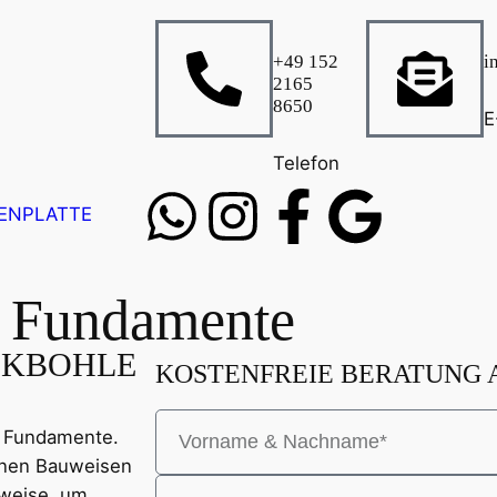
+49 152
i
2165
8650
E
Telefon
ENPLATTE
r Fundamente
LOCKBOHLE
KOSTENFREIE BERATUNG
r Fundamente.
denen Bauweisen
uweise, um